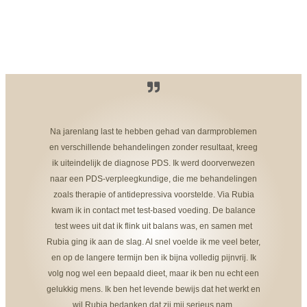
MEER OVER OMEGA-3
Na jarenlang last te hebben gehad van darmproblemen
en verschillende behandelingen zonder resultaat, kreeg
ik uiteindelijk de diagnose PDS. Ik werd doorverwezen
naar een PDS-verpleegkundige, die me behandelingen
zoals therapie of antidepressiva voorstelde. Via Rubia
kwam ik in contact met test-based voeding. De balance
test wees uit dat ik flink uit balans was, en samen met
Rubia ging ik aan de slag. Al snel voelde ik me veel beter,
en op de langere termijn ben ik bijna volledig pijnvrij. Ik
volg nog wel een bepaald dieet, maar ik ben nu echt een
gelukkig mens. Ik ben het levende bewijs dat het werkt en
wil Rubia bedanken dat zij mij serieus nam.