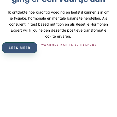
Ik
ontdekte
hoe
krachtig
voeding
en
leefstijl
kunnen
zijn
om
je
fysieke
,
hormonale
en
mentale
balans
te
herstellen
. Als
consulent
in
test based
nutrition
en
als
Reset je
Hormonen
Expert
wil
ik
jou
helpen
dezelfde
positieve
transformatie
ook
te
ervaren
.
WAARMEE KAN IK JE HELPEN?
LEES MEER
Hormoonbalans
Hormoonanalyse basis
(incl. online consult en voedingsadvies)
€97
Hormoonanalyse uitgebreid
(incl. uitgebreid online consult met
voeding- en leefstijl advies, persoonlijk hormoonrapport +
celgezondheidstest)
€297