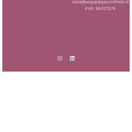
rubia@oogopjegezondheid.nl
KVK: 96427574