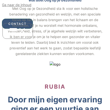
Wat doet Oog op je Gezondheid
Ga naar de inhoud
Met Oog op je Gezondheid sta ik voor een holistische
Oog op je gezondheid
benadering van gezondheid en welzijn, met een speciale
focus op het in balans brengen van het lichaam en de
CONTACT
hormonen. Of je nu worstelt met hormonale onbalans,
vermoeidheid, stress, of je algehele welzijn wilt verbeteren,
ik ben er voor je om je te helpen een gezonder en vitaler
leven te leiden. Daarbij bied ik inzichten om vooral ook
preventief aan het werk te gaan, zodat bepaalde leefstijl
gerelateerde ziekten kunnen worden voorkomen.
RUBIA
Door mijn eigen ervaring
ging er een vuurtje aan